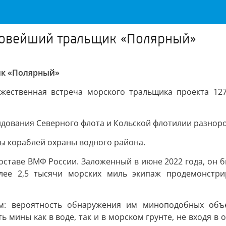
 новейший тральщик «Полярный»
ик «Полярный»
жественная встреча морского тральщика проекта 127
дования Северного флота и Кольской флотилии разнород
ы кораблей охраны водного района.
оставе ВМФ России. Заложенный в июне 2022 года, он бы
олее 2,5 тысячи морских миль экипаж продемонстри
м: вероятность обнаружения им миноподобных объе
 мины как в воде, так и в морском грунте, не входя в