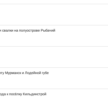
и свалки на полуострове Рыбачий
рту Мурманск и Лодейной губе
зда к посёлку Кильдинстрой