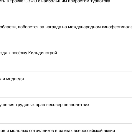
сть в тройке СЗФО с наибольшим приростом турпотока
области, поборется за награду на международном кинофестивал
зда к посёлку Кильдинстрой
или медведя
рушения трудовых прав несовершеннолетних
ов и молодых сотрудников в рамках всероссийской акции