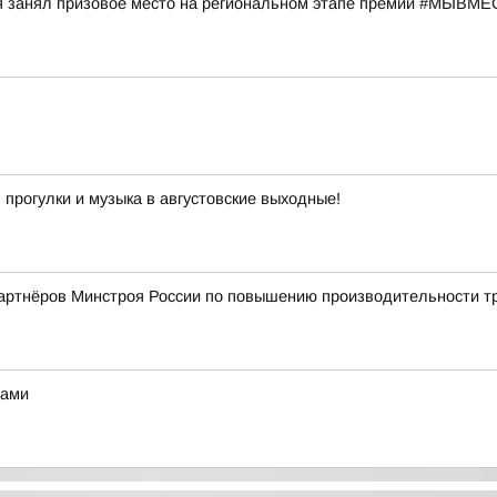
я занял призовое место на региональном этапе премии #МЫВМ
 прогулки и музыка в августовские выходные!
партнёров Минстроя России по повышению производительности т
зами