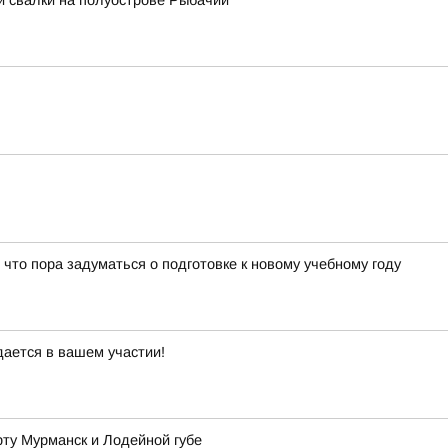
и свалки на полуострове Рыбачий
 что пора задуматься о подготовке к новому учебному году
дается в вашем участии!
рту Мурманск и Лодейной губе