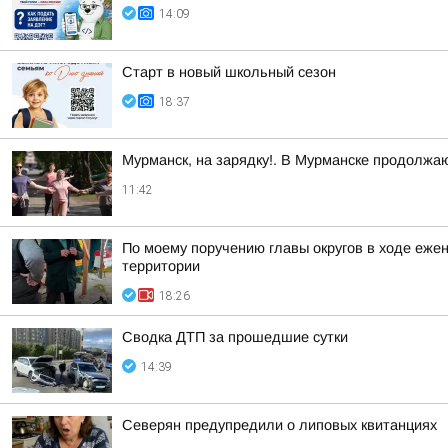
14:09
Старт в новый школьный сезон
18:37
Мурманск, на зарядку!. В Мурманске продолжа
11:42
По моему поручению главы округов в ходе еже
территории
18:26
Сводка ДТП за прошедшие сутки
14:39
Северян предупредили о липовых квитанциях