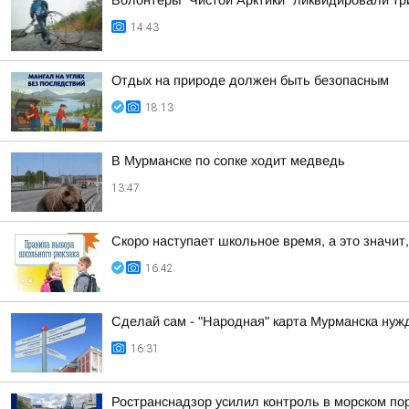
Волонтеры "Чистой Арктики" ликвидировали тр
14:43
Отдых на природе должен быть безопасным
18:13
В Мурманске по сопке ходит медведь
13:47
Скоро наступает школьное время, а это значит,
16:42
Сделай сам - "Народная" карта Мурманска нуж
16:31
Ространснадзор усилил контроль в морском по