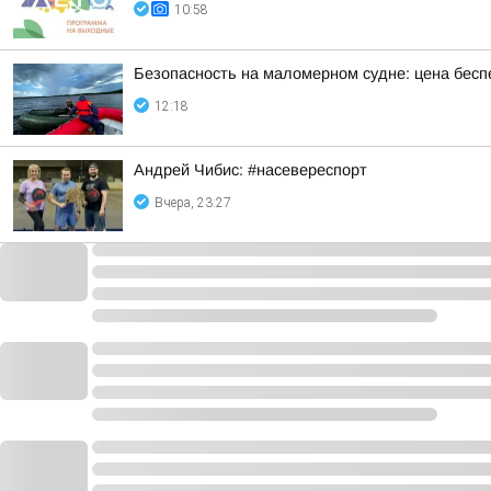
10:58
Безопасность на маломерном судне: цена бесп
12:18
Андрей Чибис: #насевереспорт
Вчера, 23:27