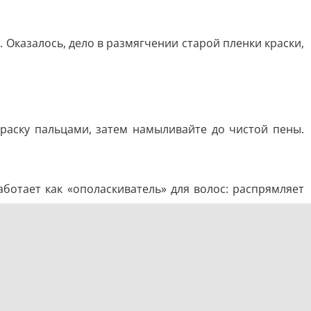
 Оказалось, дело в размягчении старой пленки краски,
краску пальцами, затем намыливайте до чистой пены.
ботает как «ополаскиватель» для волос: распрямляет
 чистом. Почему так: грязный растворитель «снимает»
и экономия растворителя в разы.
ь. Это размягчит краску, и её можно будет вычесать.