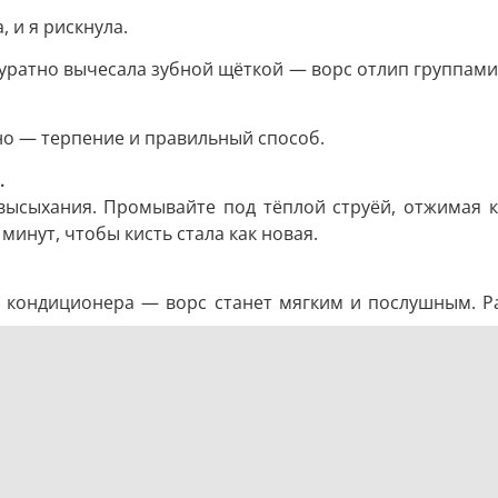
 и я рискнула.
ккуратно вычесала зубной щёткой — ворс отлип группами.
жно — терпение и правильный способ.
.
 высыхания. Промывайте под тёплой струёй, отжимая 
минут, чтобы кисть стала как новая.
 кондиционера — ворс станет мягким и послушным. Ра
к чистому.
 затем 5–10 минут в грязном растворителе, после — в
ой пример: три баночки — грязная, средняя, чистая — 
ей.
 уксус или смесь порошка с кипятком оставьте на ноч