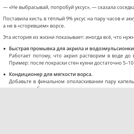
— «Не выбрасывай, попробуй уксус», — сказала соседка,
Поставила кисть в тёплый 9% уксус на пару часов и а
а не в «сгоревшем» ворсе.
Эта история из жизни показывает: иногда всё, что ну
Быстрая промывка для акрила и водоэмульсионки
Работает потому, что акрил растворим в воде до
Пример: после покраски стен кухни достаточно 5–10 
Кондиционер для мягкости ворса.
Добавьте в финальном ополаскивании пару капель
волокна и облегчает расчесывание.
Растворитель для масляных красок — от простого 
Сначала вытрите максимум краски сухим способом,
основную массу, чистый добирает оставшееся. Бытов
Уксус или стиральный порошок для засохших кист
Если краска уже чуть ли не каменная — тёплый 9%