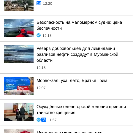
12:20
Безопасность на маломерном судне: цена
беспечности
12:18
Резерв добровольцев для ликвидации
разливов нефти создадут в Мурманской
области
12:18
Морвокзал: уха, лето, Братья Грим
12:07
Осуждённые оленегорской колонии приняли
таинство крещения
11:57
Мурманская миля возвращается