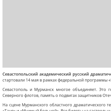
Севастопольский академический русский драматиче
стартовали 14 мая в рамках федеральной программы «
Севастополь и Мурманск многое объединяет. Это г
Северного флотов, память о подвигах защитников Отече
На сцене Мурманского областного драматического теа
«Таня» и «Мнимый больной». Все билеты на гастрольн