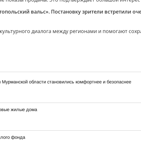
опольский вальс». Постановку зрители встретили очен
ю культурного диалога между регионами и помогают сох
и Мурманской области становились комфортнее и безопаснее
новые жилые дома
илого фонда