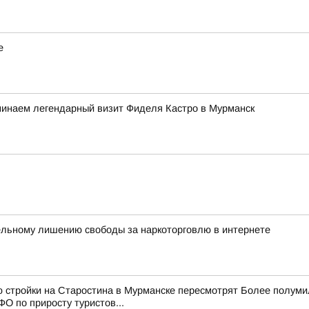
е
минаем легендарный визит Фиделя Кастро в Мурманск
ельному лишению свободы за наркоторговлю в интернете
ю стройки на Старостина в Мурманске пересмотрят Более полум
О по приросту туристов...