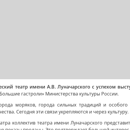
ский театр имени А.В. Луначарского с успехом выст
Большие гастроли» Министерства культуры России.
орода моряков, города сильных традиций и особого 
ства. Сегодня эти связи укрепляются и через культуру.
тра коллектив театра имени Луначарского представит 
ые показы проданы. Это подтверждает большой интерес 