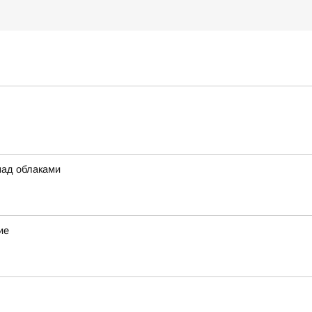
над облаками
ие