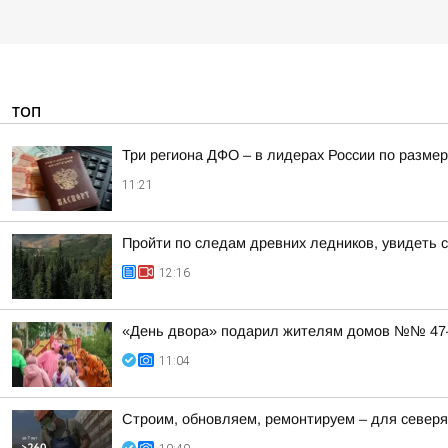
ТОП
Три региона ДФО – в лидерах России по размер
11:21
Пройти по следам древних ледников, увидеть 
12:16
«День двора» подарил жителям домов №№ 47–5
11:04
Строим, обновляем, ремонтируем – для север