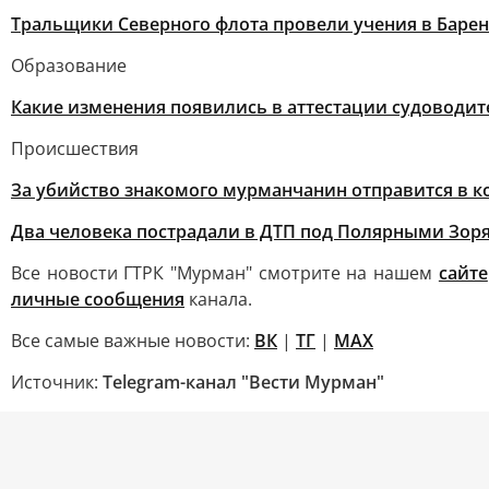
Тральщики Северного флота провели учения в Баре
Образование
Какие изменения появились в аттестации судоводит
Происшествия
За убийство знакомого мурманчанин отправится в к
Два человека пострадали в ДТП под Полярными Зор
Все новости ГТРК "Мурман" смотрите на нашем
сайте
личные сообщения
канала.
Все самые важные новости:
ВК
|
ТГ
|
MAX
Источник:
Telegram-канал "Вести Мурман"