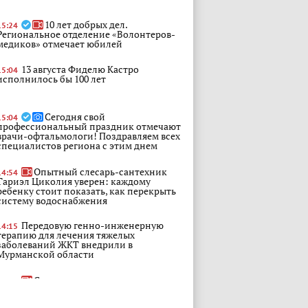
10 лет добрых дел.
15:24
Региональное отделение «Волонтеров-
медиков» отмечает юбилей
13 августа Фиделю Кастро
15:04
исполнилось бы 100 лет
Сегодня свой
15:04
профессиональный праздник отмечают
врачи-офтальмологи! Поздравляем всех
специалистов региона с этим днем
Опытный слесарь-сантехник
14:54
Тариэл Циколия уверен: каждому
ребенку стоит показать, как перекрыть
систему водоснабжения
Передовую генно-инженерную
14:15
терапию для лечения тяжелых
заболеваний ЖКТ внедрили в
Мурманской области
Самые активные северяне
14:09
сегодня празднуют в мурманской
Долине уюта День физкультурника