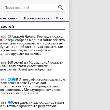
атегории
Происшествия
О нас
►
овостей
Андрей Чибис: Команда «Курса
16:09
на Север» собрала в одном гайде всё, что
нужно для небольшого путешествия по
Мурманской области: куда поехать, где
вкусно поесть, выпить кофе и что
купить друзьям на память
160 семей из Мурманской области
16:06
в 2026 году стали участниками
программы "Свой дом в Арктике"
В Этнографическом саамском
15:49
комплексе в селе Тулома дан
торжественный старт мероприятию,
посвященному Международному дню
коренных народов мира
Северяне, а у вас остались такие
15:33
раритетные брошюры с рецептами?