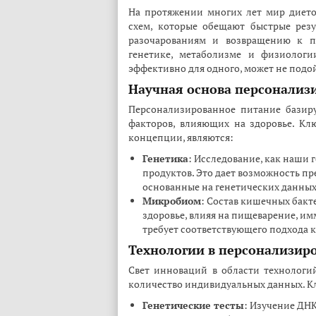
На протяжении многих лет мир дието
схем, которые обещают быстрые резу
разочарованиям и возвращению к п
генетике, метаболизме и физиологи
эффективно для одного, может не подо
Научная основа персонализ
Персонализированное питание базир
факторов, влияющих на здоровье. К
концепции, являются:
Генетика
: Исследование, как наши 
продуктов. Это дает возможность п
основанные на генетических данных
Микробиом
: Состав кишечных бакт
здоровье, влияя на пищеварение, и
требует соответствующего подхода 
Технологии в персонализир
Свет инноваций в области технологи
количество индивидуальных данных. 
Генетические тесты
: Изучение ДН