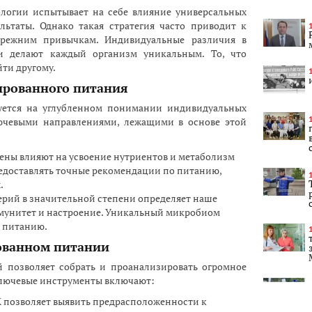
логии испытывает на себе влияние универсальных
льтаты. Однако такая стратегия часто приводит к
режним привычкам. Индивидуальные различия в
и делают каждый организм уникальным. То, что
йти другому.
ированного питания
уется на углубленном понимании индивидуальных
лючевыми направлениями, лежащими в основе этой
гены влияют на усвоение нутриентов и метаболизм
редоставлять точные рекомендации по питанию,
.
ерий в значительной степени определяет наше
ммунитет и настроение. Уникальный микробиом
к питанию.
ованном питании
й позволяет собрать и проанализировать огромное
Ключевые инструменты включают:
К позволяет выявить предрасположенности к