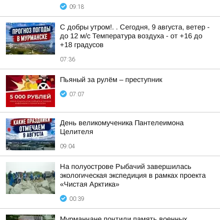
09:18
С добры утром!. . Сегодня, 9 августа, ветер -
до 12 м/с Температура воздуха - от +16 до
+18 градусов
07:36
Пьяный за рулём – преступник
07:07
День великомученика Пантелеимона
Целителя
09:04
На полуострове Рыбачий завершилась
экологическая экспедиция в рамках проекта
«Чистая Арктика»
00:39
Мурманчане почтили память военных