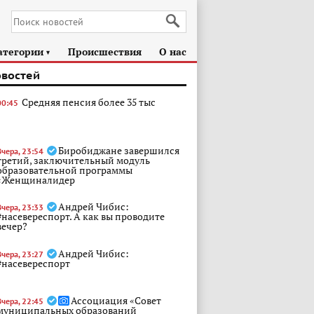
атегории
Происшествия
О нас
►
овостей
Средняя пенсия более 35 тыс
00:45
Биробиджане завершился
Вчера, 23:54
третий, заключительный модуль
образовательной программы
«Женщиналидер
Андрей Чибис:
Вчера, 23:33
#насевереспорт. А как вы проводите
вечер?
Андрей Чибис:
Вчера, 23:27
#насевереспорт
Ассоциация «Совет
Вчера, 22:45
муниципальных образований