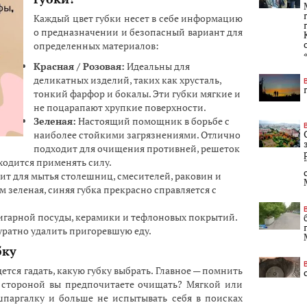
Каждый цвет губки несет в себе информацию
о предназначении и безопасный вариант для
определенных материалов:
Красная / Розовая:
Идеальны для
деликатных изделий, таких как хрусталь,
тонкий фарфор и бокалы. Эти губки мягкие и
не поцарапают хрупкие поверхности.
Зеленая:
Настоящий помощник в борьбе с
наиболее стойкими загрязнениями. Отлично
подходит для очищения противней, решеток
иходится применять силу.
ит для мытья столешниц, смесителей, раковин и
ем зеленая, синяя губка прекрасно справляется с
игарной посуды, керамики и тефлоновых покрытий.
уратно удалить пригоревшую еду.
бку
дется гадать, какую губку выбрать. Главное — помнить
 стороной вы предпочитаете очищать? Мягкой или
шпаргалку и больше не испытывать себя в поисках