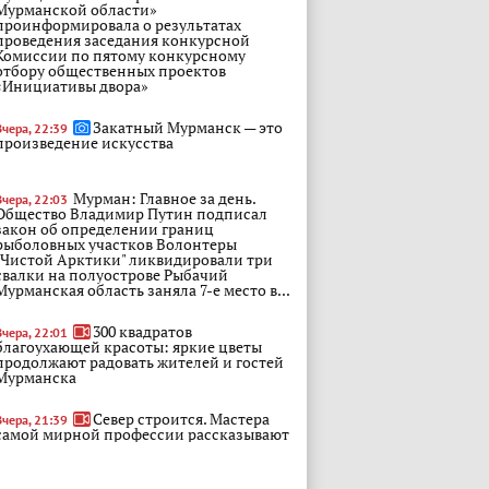
Мурманской области»
проинформировала о результатах
проведения заседания конкурсной
Комиссии по пятому конкурсному
отбору общественных проектов
«Инициативы двора»
Закатный Мурманск — это
Вчера, 22:39
произведение искусства
Мурман: Главное за день.
Вчера, 22:03
Общество Владимир Путин подписал
закон об определении границ
рыболовных участков Волонтеры
"Чистой Арктики" ликвидировали три
свалки на полуострове Рыбачий
Мурманская область заняла 7-е место в...
300 квадратов
Вчера, 22:01
благоухающей красоты: яркие цветы
продолжают радовать жителей и гостей
Мурманска
Север строится. Мастера
Вчера, 21:39
самой мирной профессии рассказывают
о сегодняшнем Дне строителя