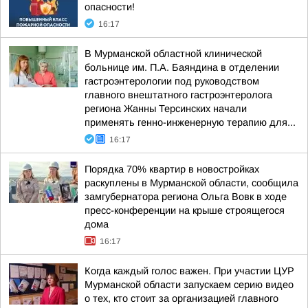
опасности!
16:17
В Мурманской областной клинической
больнице им. П.А. Баяндина в отделении
гастроэнтерологии под руководством
главного внештатного гастроэнтеролога
региона Жанны Терсинских начали
применять генно-инженерную терапию для...
16:17
Порядка 70% квартир в новостройках
раскуплены в Мурманской области, сообщила
замгубернатора региона Ольга Вовк в ходе
пресс-конференции на крыше строящегося
дома
16:17
Когда каждый голос важен. При участии ЦУР
Мурманской области запускаем серию видео
о тех, кто стоит за организацией главного