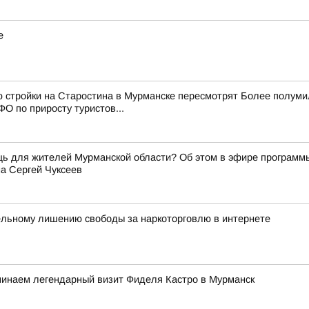
е
ю стройки на Старостина в Мурманске пересмотрят Более полум
О по приросту туристов...
щь для жителей Мурманской области? Об этом в эфире программ
а Сергей Чуксеев
ельному лишению свободы за наркоторговлю в интернете
минаем легендарный визит Фиделя Кастро в Мурманск