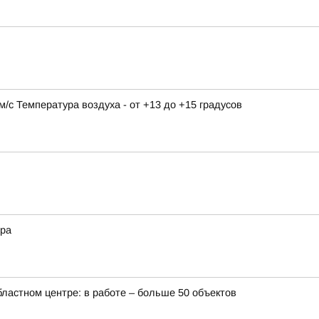
9 м/с Температура воздуха - от +13 до +15 градусов
ера
бластном центре: в работе – больше 50 объектов