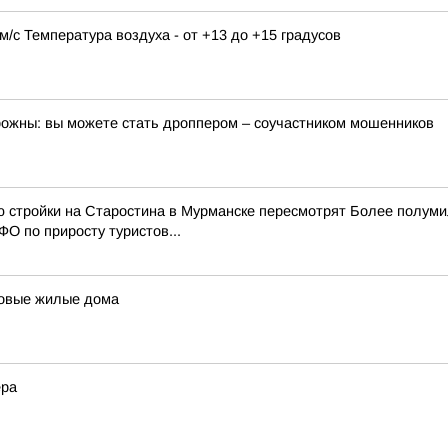
9 м/с Температура воздуха - от +13 до +15 градусов
орожны: вы можете стать дроппером – соучастником мошенников
ю стройки на Старостина в Мурманске пересмотрят Более полум
О по приросту туристов...
 новые жилые дома
ера